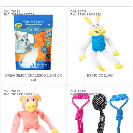
Cód: 70230
Cód: 70739
Ref.: 7898904627736
Ref.: 7898491036232
AREIA SILICA CHALESCO 1.8KG CX
BRINQ COELHO
C/8
Cód: 70738
Cód: 70699
Ref.: 7898491036225
Ref.: 7898491035693