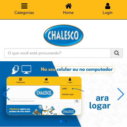
Categorias
Home
Login
O
que
você
está
procurando?