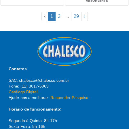
ABSORVENTE
‹
1
2
...
29
›
Contatos
SAC: chalesco@chalesco.com.br
Fone: (11) 3017-6969
Catálogo Digital
Ajude-nos a melhorar:
Responder Pesquisa
Horário de funcionamento:
Segunda à Quinta: 8h-17h
Sexta-Feira: 8h-16h