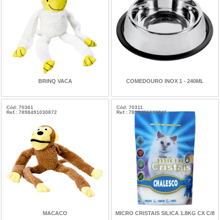
BRINQ VACA
COMEDOURO INOX 1 - 240ML
Cód: 70361
Cód: 70311
Ref.: 7898491030872
Ref.: 7898491030346
MACACO
MICRO CRISTAIS SILICA 1.8KG CX C/8