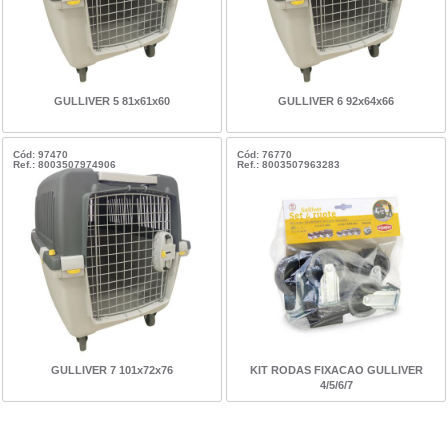
GULLIVER 5 81x61x60
GULLIVER 6 92x64x66
Cód: 97470
Cód: 76770
Ref.: 8003507974906
Ref.: 8003507963283
GULLIVER 7 101x72x76
KIT RODAS FIXACAO GULLIVER
4/5/6/7