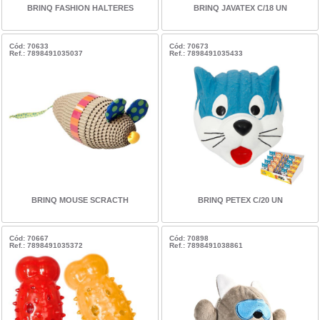
BRINQ FASHION HALTERES
BRINQ JAVATEX C/18 UN
Cód: 70633
Cód: 70673
Ref.: 7898491035037
Ref.: 7898491035433
BRINQ MOUSE SCRACTH
BRINQ PETEX C/20 UN
Cód: 70667
Cód: 70898
Ref.: 7898491035372
Ref.: 7898491038861