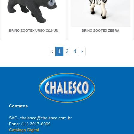
BRINQ ZOOTEX URSO C/16 UN
BRINQ ZOOTEX ZEBRA
‹
1
2
4
›
Contatos
SAC: chalesco@chalesco.com.br
Fone: (11) 3017-6969
Catálogo Digital