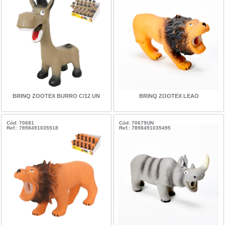
BRINQ ZOOTEX BURRO C/12 UN
BRINQ ZOOTEX LEAO
Cód: 70681
Cód: 70679UN
Ref.: 7898491035518
Ref.: 7898491035495