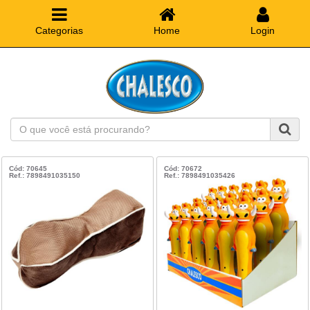
Categorias
Home
Login
O
que
você
está
Cód: 70645
Cód: 70672
Ref.: 7898491035150
Ref.: 7898491035426
procurando?