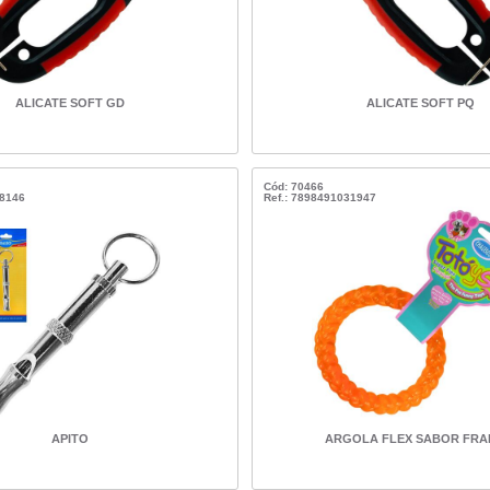
ALICATE SOFT GD
ALICATE SOFT PQ
Cód: 70466
28146
Ref.: 7898491031947
APITO
ARGOLA FLEX SABOR FR