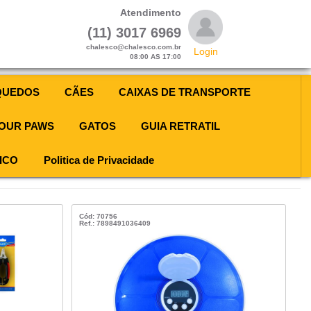
Atendimento
(11) 3017 6969
chalesco@chalesco.com.br
Login
08:00 AS 17:00
QUEDOS
CÃES
CAIXAS DE TRANSPORTE
OUR PAWS
GATOS
GUIA RETRATIL
ICO
Politica de Privacidade
Cód: 70756
Ref.: 7898491036409