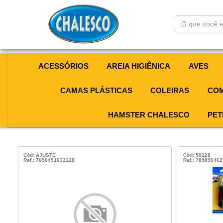
O
que
você
está
procurando?
ACESSÓRIOS
AREIA HIGIÊNICA
AVES
CAMAS PLÁSTICAS
COLEIRAS
COM
HAMSTER CHALESCO
PET
Cód: AJUSTE
Cód: 50128
Ref.: 7898491032128
Ref.: 78989046