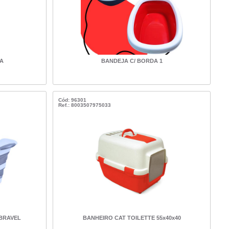
A
BANDEJA C/ BORDA 1
Cód: 96301
Ref.: 8003507975033
BRAVEL
BANHEIRO CAT TOILETTE 55x40x40