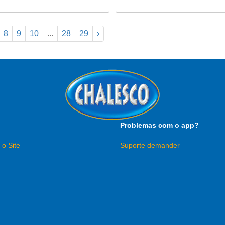
8
9
10
...
28
29
›
Problemas com o app?
 o Site
Suporte demander