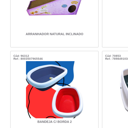
ARRANHADOR NATURAL INCLINADO
Cód: 96312
Cód: 70853
Ref.: 8003507965546
Ref.: 78984910
BANDEJA C/ BORDA 2