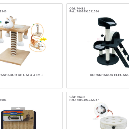
Cód: 70431
32340
Ref.: 7898491031596
ANHADOR DE GATO 3 EM 1
ARRANHADOR ELEGAN
Cód: 70498
34986
Ref.: 7898491032357