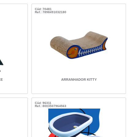
Cód: 70481
Ref.: 7898491032180
CE
ARRANHADOR KITTY
Cód: 96311
Ref.: 8003507964563