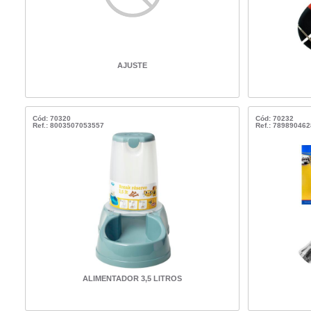
AJUSTE
Cód: 70320
Cód: 70232
Ref.: 8003507053557
Ref.: 78989046
ALIMENTADOR 3,5 LITROS