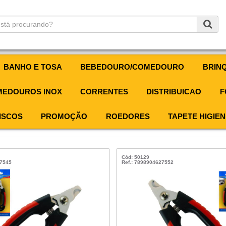
BANHO E TOSA
BEBEDOURO/COMEDOURO
BRIN
EDOUROS INOX
CORRENTES
DISTRIBUICAO
F
ISCOS
PROMOÇÃO
ROEDORES
TAPETE HIGIEN
Cód: 50129
27545
Ref.: 7898904627552