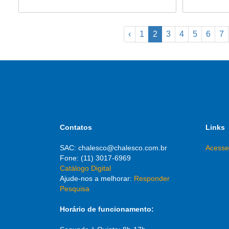
‹
1
2
3
4
5
6
7
Contatos
Links
SAC: chalesco@chalesco.com.br
Acesse
Fone: (11) 3017-6969
Catálogo Digital
Ajude-nos a melhorar:
Responder
Pesquisa
Horário de funcionamento: