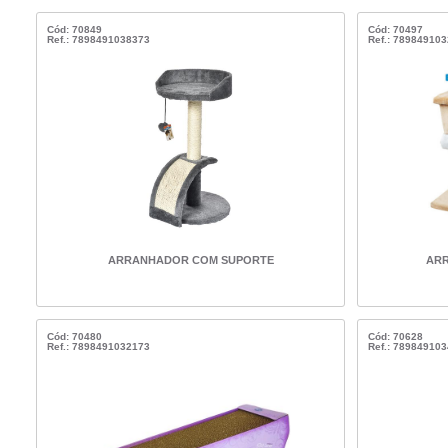
Cód: 70849
Cód: 70497
Ref.: 7898491038373
Ref.: 78984910
ARRANHADOR COM SUPORTE
ARR
Cód: 70480
Cód: 70628
Ref.: 7898491032173
Ref.: 78984910