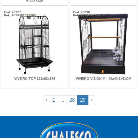
67x67x128
Cód: 70327
Cód: 70830
Ref.: 7898491030506
Ref.: 7898491038014
VIVEIRO TOP 123x82x178
VIVEIRO VISION M - 40x40.5x51CM
‹
1
...
28
29
›