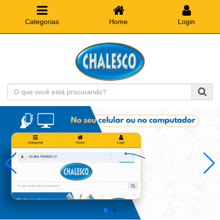
Categorias
Home
Login
O
que
você
está
procurando?