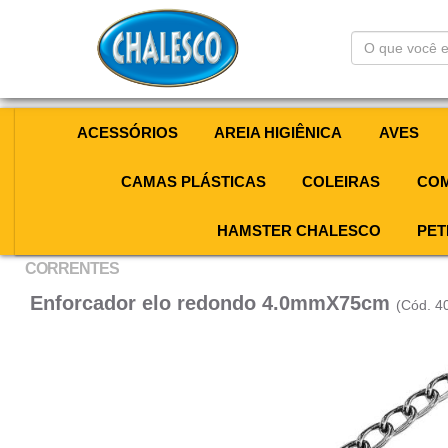
O
que
você
está
procurando?
ACESSÓRIOS
AREIA HIGIÊNICA
AVES
CAMAS PLÁSTICAS
COLEIRAS
COM
HAMSTER CHALESCO
PET
CORRENTES
Enforcador elo redondo 4.0mmX75cm
(Cód. 4