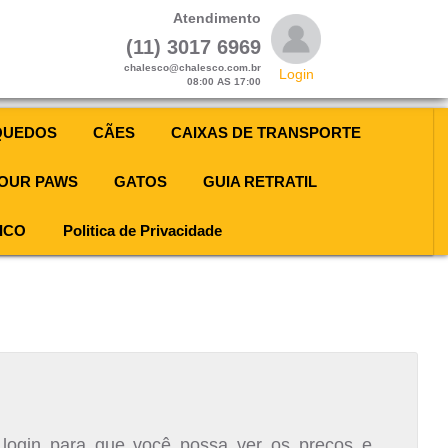
Atendimento
(11) 3017 6969
chalesco@chalesco.com.br
Login
08:00 AS 17:00
QUEDOS
CÃES
CAIXAS DE TRANSPORTE
OUR PAWS
GATOS
GUIA RETRATIL
ICO
Politica de Privacidade
 login para que você possa ver os preços e