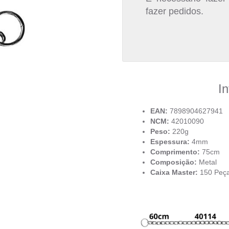
fazer pedidos.
I
EAN:
7898904627941
NCM:
42010090
Peso:
220g
Espessura:
4mm
Comprimento:
75cm
Composição:
Metal
Caixa Master:
150 Peç