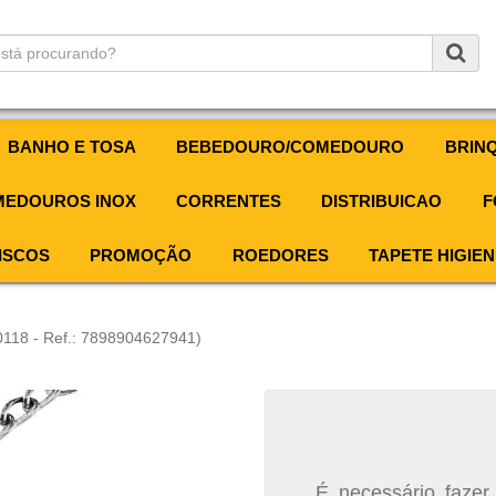
BANHO E TOSA
BEBEDOURO/COMEDOURO
BRIN
EDOUROS INOX
CORRENTES
DISTRIBUICAO
F
ISCOS
PROMOÇÃO
ROEDORES
TAPETE HIGIEN
0118 - Ref.: 7898904627941)
É necessário fazer