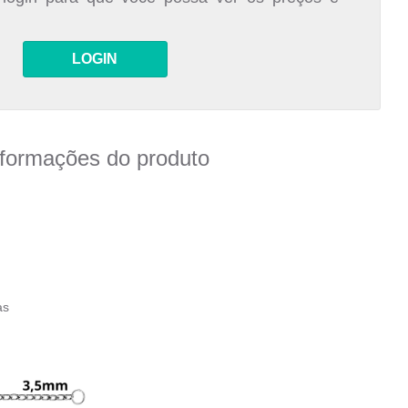
LOGIN
nformações do produto
as