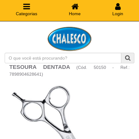
Categorias
Home
Login
O
que
TESOURA DENTADA
(Cód. 50150 - Ref.:
você
está
7898904628641)
procurando?