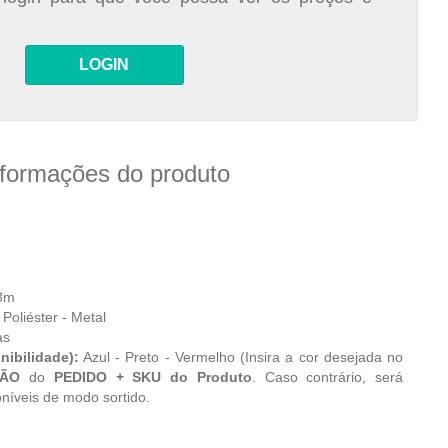
LOGIN
nformações do produto
 3m
 Poliéster - Metal
as
nibilidade):
Azul - Preto - Vermelho (Insira a cor desejada no
ÇÃO
do
PEDIDO + SKU do Produto
. Caso contrário, será
níveis de modo sortido.