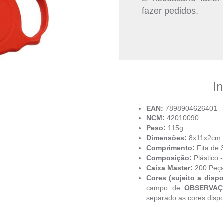
fazer pedidos.
I
EAN:
7898904626401
NCM:
42010090
Peso:
115g
Dimensões:
8x11x2cm
Comprimento:
Fita de
Composição:
Plástico -
Caixa Master:
200 Peç
Cores (sujeito a dispo
campo de
OBSERVA
separado as cores dispo