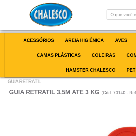
O
que
você
está
procurando?
ACESSÓRIOS
AREIA HIGIÊNICA
AVES
CAMAS PLÁSTICAS
COLEIRAS
COM
HAMSTER CHALESCO
PET
GUIA RETRATIL
GUIA RETRATIL 3,5M ATE 3 KG
(Cód. 70140 - Re