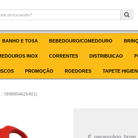
BANHO E TOSA
BEBEDOURO/COMEDOURO
BRIN
EDOUROS INOX
CORRENTES
DISTRIBUICAO
F
ISCOS
PROMOÇÃO
ROEDORES
TAPETE HIGIEN
f.: 7898904626401)
É necessário fazer