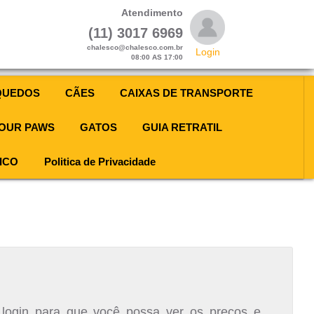
Atendimento
(11) 3017 6969
chalesco@chalesco.com.br
Login
08:00 AS 17:00
QUEDOS
CÃES
CAIXAS DE TRANSPORTE
OUR PAWS
GATOS
GUIA RETRATIL
ICO
Politica de Privacidade
 login para que você possa ver os preços e