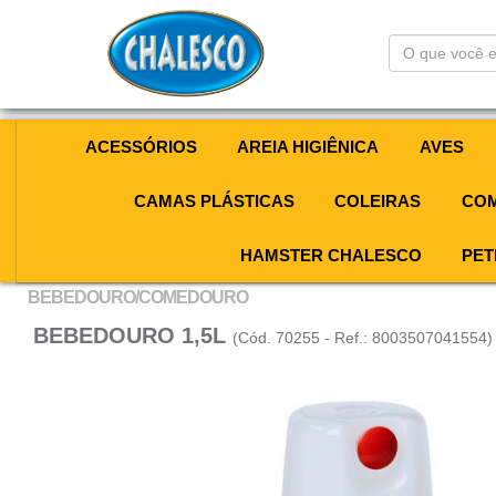
O
que
você
está
procurando?
ACESSÓRIOS
AREIA HIGIÊNICA
AVES
CAMAS PLÁSTICAS
COLEIRAS
COM
HAMSTER CHALESCO
PET
BEBEDOURO/COMEDOURO
BEBEDOURO 1,5L
(Cód. 70255 - Ref.: 8003507041554)