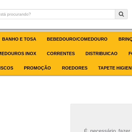
BANHO E TOSA
BEBEDOURO/COMEDOURO
BRIN
EDOUROS INOX
CORRENTES
DISTRIBUICAO
F
ISCOS
PROMOÇÃO
ROEDORES
TAPETE HIGIEN
É necessário fazer