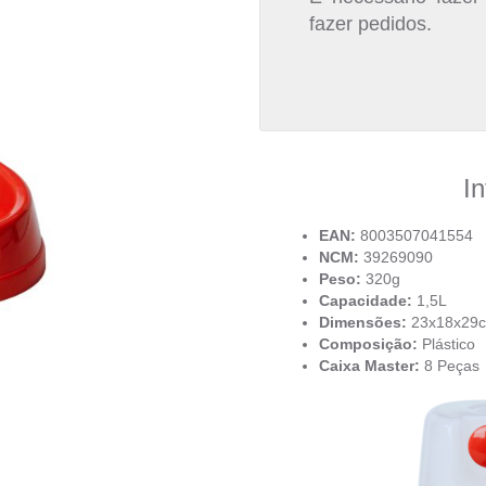
fazer pedidos.
I
EAN:
8003507041554
NCM:
39269090
Peso:
320g
Capacidade:
1,5L
Dimensões:
23x18x29
Composição:
Plástico
Caixa Master:
8 Peças