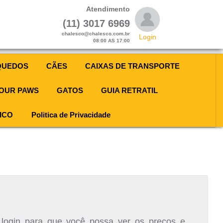
Atendimento
(11) 3017 6969
chalesco@chalesco.com.br
Login
08:00 AS 17:00
QUEDOS
CÃES
CAIXAS DE TRANSPORTE
OUR PAWS
GATOS
GUIA RETRATIL
ICO
Politica de Privacidade
 login para que você possa ver os preços e