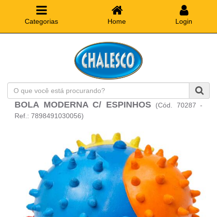
Categorias
Home
Login
O
que
BOLA MODERNA C/ ESPINHOS
(Cód. 70287 -
você
está
Ref.: 7898491030056)
procurando?