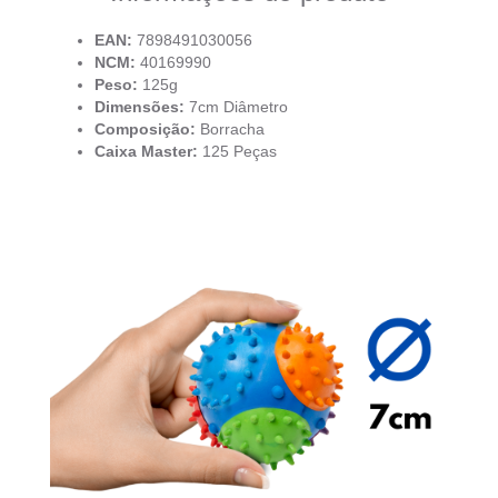
EAN:
7898491030056
NCM:
40169990
Peso:
125g
Dimensões:
7cm Diâmetro
Composição:
Borracha
Caixa Master:
125 Peças