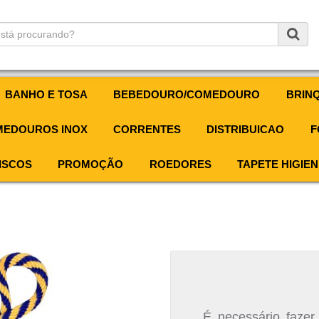
BANHO E TOSA
BEBEDOURO/COMEDOURO
BRIN
EDOUROS INOX
CORRENTES
DISTRIBUICAO
F
ISCOS
PROMOÇÃO
ROEDORES
TAPETE HIGIEN
É necessário fazer