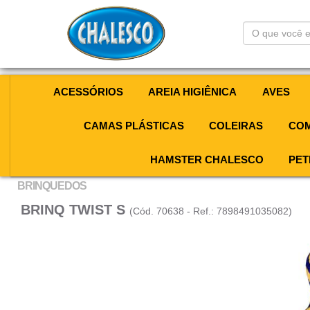
O
que
você
está
procurando?
ACESSÓRIOS
AREIA HIGIÊNICA
AVES
CAMAS PLÁSTICAS
COLEIRAS
COM
HAMSTER CHALESCO
PET
BRINQUEDOS
BRINQ TWIST S
(Cód. 70638 - Ref.: 7898491035082)