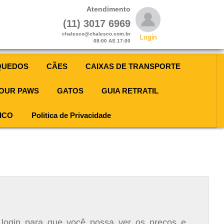
Atendimento
(11) 3017 6969
chalesco@chalesco.com.br
Login
08:00 AS 17:00
QUEDOS
CÃES
CAIXAS DE TRANSPORTE
OUR PAWS
GATOS
GUIA RETRATIL
ICO
Politica de Privacidade
 login para que você possa ver os preços e