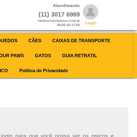
Atendimento
(11) 3017 6969
chalesco@chalesco.com.br
Login
08:00 AS 17:00
QUEDOS
CÃES
CAIXAS DE TRANSPORTE
OUR PAWS
GATOS
GUIA RETRATIL
ICO
Politica de Privacidade
 login para que você possa ver os preços e