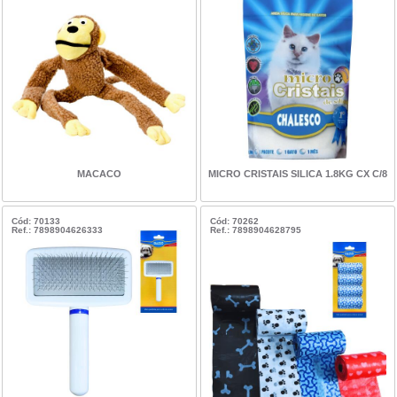
MACACO
MICRO CRISTAIS SILICA 1.8KG CX C/8
Cód: 70133
Cód: 70262
Ref.: 7898904626333
Ref.: 7898904628795