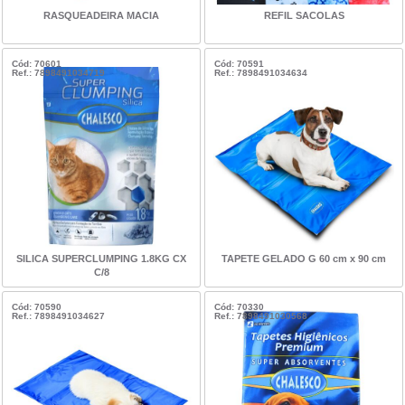
RASQUEADEIRA MACIA
REFIL SACOLAS
Cód: 70601
Cód: 70591
Ref.: 7898491034719
Ref.: 7898491034634
SILICA SUPERCLUMPING 1.8KG CX
TAPETE GELADO G 60 cm x 90 cm
C/8
Cód: 70590
Cód: 70330
Ref.: 7898491034627
Ref.: 7898491030568