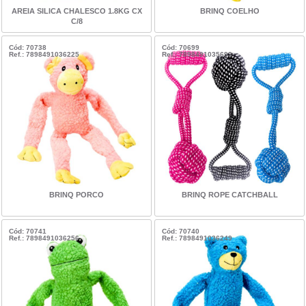
AREIA SILICA CHALESCO 1.8KG CX
BRINQ COELHO
C/8
Cód: 70738
Cód: 70699
Ref.: 7898491036225
Ref.: 7898491035693
BRINQ PORCO
BRINQ ROPE CATCHBALL
Cód: 70741
Cód: 70740
Ref.: 7898491036256
Ref.: 7898491036249