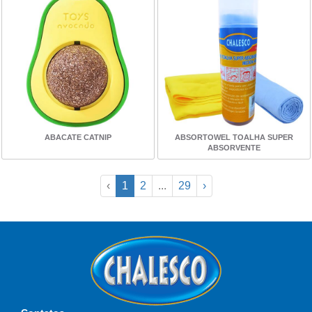
ABACATE CATNIP
ABSORTOWEL TOALHA SUPER
ABSORVENTE
‹
1
2
...
29
›