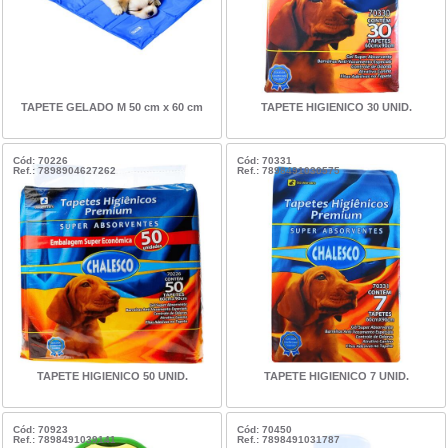
TAPETE GELADO M 50 cm x 60 cm
TAPETE HIGIENICO 30 UNID.
Cód: 70226
Cód: 70331
Ref.: 7898904627262
Ref.: 7898491030575
TAPETE HIGIENICO 50 UNID.
TAPETE HIGIENICO 7 UNID.
Cód: 70923
Cód: 70450
Ref.: 7898491039141
Ref.: 7898491031787