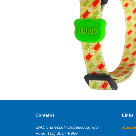
Contatos
Links
SAC: chalesco@chalesco.com.br
Acesse
Fone: (11) 3017-6969