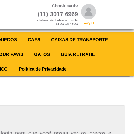
Atendimento
(11) 3017 6969
chalesco@chalesco.com.br
Login
08:00 AS 17:00
QUEDOS
CÃES
CAIXAS DE TRANSPORTE
OUR PAWS
GATOS
GUIA RETRATIL
ICO
Politica de Privacidade
 login para que você possa ver os preços e