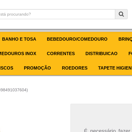
BANHO E TOSA
BEBEDOURO/COMEDOURO
BRIN
EDOUROS INOX
CORRENTES
DISTRIBUICAO
F
ISCOS
PROMOÇÃO
ROEDORES
TAPETE HIGIEN
7898491037604)
É necessário fazer