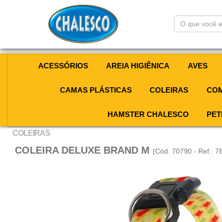
O
que
você
está
procurando?
ACESSÓRIOS
AREIA HIGIÊNICA
AVES
CAMAS PLÁSTICAS
COLEIRAS
COM
HAMSTER CHALESCO
PET
COLEIRAS
COLEIRA DELUXE BRAND M
(Cód. 70790 - Ref.: 