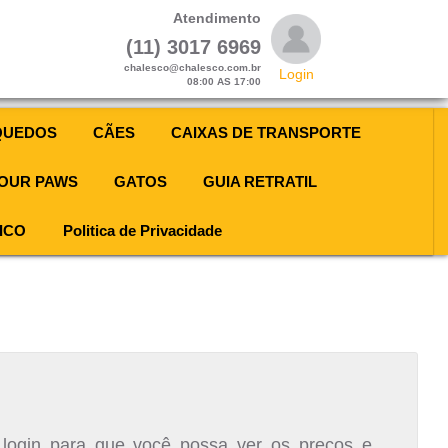
Atendimento
(11) 3017 6969
chalesco@chalesco.com.br
Login
08:00 AS 17:00
QUEDOS
CÃES
CAIXAS DE TRANSPORTE
OUR PAWS
GATOS
GUIA RETRATIL
ICO
Politica de Privacidade
 login para que você possa ver os preços e