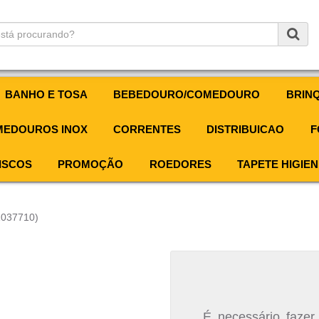
BANHO E TOSA
BEBEDOURO/COMEDOURO
BRIN
EDOUROS INOX
CORRENTES
DISTRIBUICAO
F
ISCOS
PROMOÇÃO
ROEDORES
TAPETE HIGIEN
1037710)
É necessário fazer