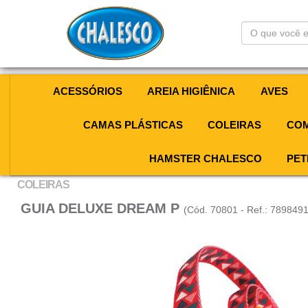
O
que
você
está
procurando?
ACESSÓRIOS
AREIA HIGIÊNICA
AVES
CAMAS PLÁSTICAS
COLEIRAS
COM
HAMSTER CHALESCO
PET
COLEIRAS
GUIA DELUXE DREAM P
(Cód. 70801 - Ref.: 789849