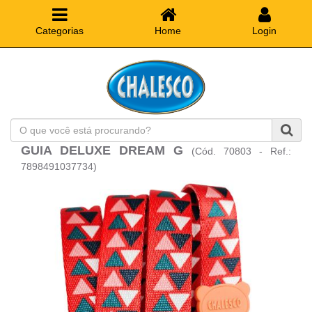
Categorias
Home
Login
O
que
GUIA DELUXE DREAM G
(Cód. 70803 - Ref.:
você
está
7898491037734)
procurando?