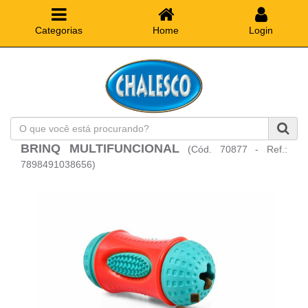
Categorias
Home
Login
O
que
BRINQ MULTIFUNCIONAL
(Cód. 70877 - Ref.:
você
está
7898491038656)
procurando?