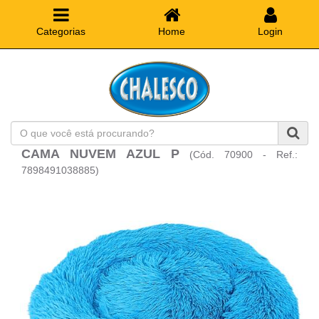
Categorias
Home
Login
O
que
CAMA NUVEM AZUL P
(Cód. 70900 - Ref.:
você
está
7898491038885)
procurando?