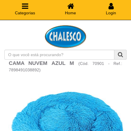
Categorias
Home
Login
O
que
CAMA NUVEM AZUL M
(Cód. 70901 - Ref.:
você
está
7898491038892)
procurando?