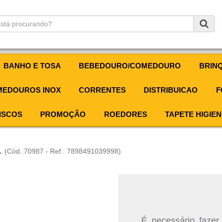
BANHO E TOSA
BEBEDOURO/COMEDOURO
BRIN
EDOUROS INOX
CORRENTES
DISTRIBUICAO
F
ISCOS
PROMOÇÃO
ROEDORES
TAPETE HIGIEN
1
(Cód. 70987 - Ref.: 7898491039998)
É necessário fazer