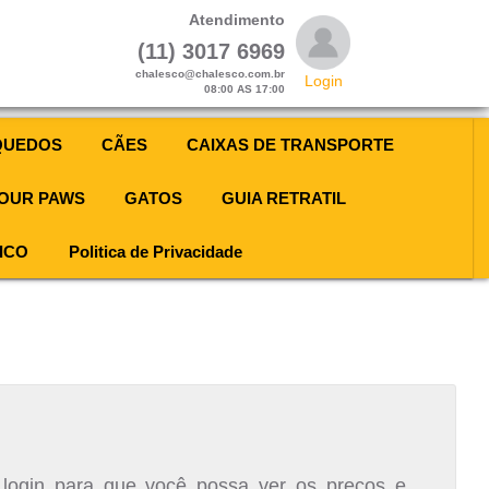
Atendimento
(11) 3017 6969
chalesco@chalesco.com.br
Login
08:00 AS 17:00
QUEDOS
CÃES
CAIXAS DE TRANSPORTE
OUR PAWS
GATOS
GUIA RETRATIL
ICO
Politica de Privacidade
 login para que você possa ver os preços e