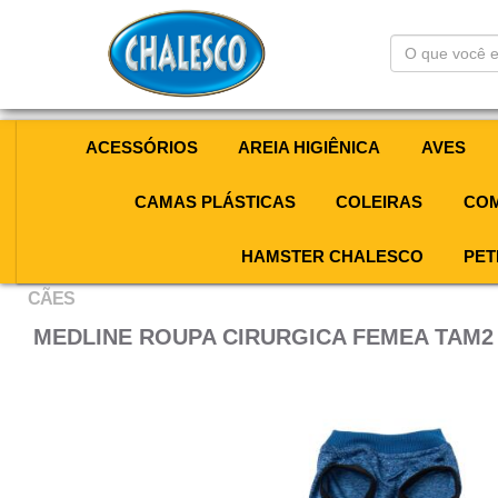
O
que
você
está
procurando?
ACESSÓRIOS
AREIA HIGIÊNICA
AVES
CAMAS PLÁSTICAS
COLEIRAS
COM
HAMSTER CHALESCO
PET
CÃES
MEDLINE ROUPA CIRURGICA FEMEA TAM