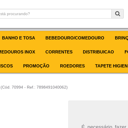
BANHO E TOSA
BEBEDOURO/COMEDOURO
BRIN
EDOUROS INOX
CORRENTES
DISTRIBUICAO
F
ISCOS
PROMOÇÃO
ROEDORES
TAPETE HIGIEN
2
(Cód. 70994 - Ref.: 7898491040062)
É necessário fazer