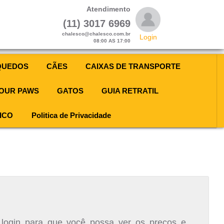
Atendimento
(11) 3017 6969
chalesco@chalesco.com.br
Login
08:00 AS 17:00
QUEDOS
CÃES
CAIXAS DE TRANSPORTE
OUR PAWS
GATOS
GUIA RETRATIL
ICO
Politica de Privacidade
 login para que você possa ver os preços e