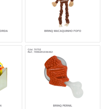
CORDA
BRINQ MACAQUINHO FOFO
Cód: 70752
Ref.: 7898491036362
N
BRINQ PERNIL