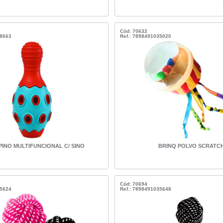
Cód: 70632
38663
Ref.: 7898491035020
PINO MULTIFUNCIONAL C/ SINO
BRINQ POLVO SCRATC
Cód: 70694
35624
Ref.: 7898491035648