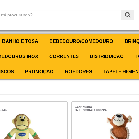
BANHO E TOSA
BEBEDOURO/COMEDOURO
BRIN
EDOUROS INOX
CORRENTES
DISTRIBUICAO
F
ISCOS
PROMOÇÃO
ROEDORES
TAPETE HIGIEN
Cód: 70884
35945
Ref.: 7898491038724