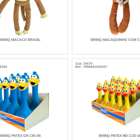
BRINQ MACACO BRASIL
BRINQ MACAQUINHO COM 
Cód: 70675
35396
Ref.: 7898491035457
BRINQ PATEX GR C/8 UN
BRINQ PATEX MD C/15 U