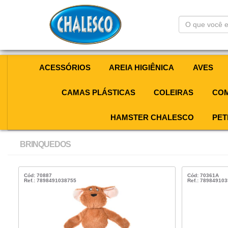
O
que
você
está
procurando?
ACESSÓRIOS
AREIA HIGIÊNICA
AVES
CAMAS PLÁSTICAS
COLEIRAS
COM
HAMSTER CHALESCO
PET
BRINQUEDOS
Cód: 70887
Cód: 70361A
Ref.: 7898491038755
Ref.: 78984910