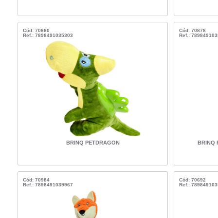
Cód: 70660
Cód: 70878
Ref.: 7898491035303
Ref.: 78984910
BRINQ PETDRAGON
BRINQ 
Cód: 70984
Cód: 70692
Ref.: 7898491039967
Ref.: 78984910