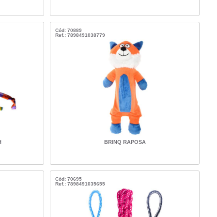
Cód: 70889
Ref.: 7898491038779
H
BRINQ RAPOSA
Cód: 70695
Ref.: 7898491035655