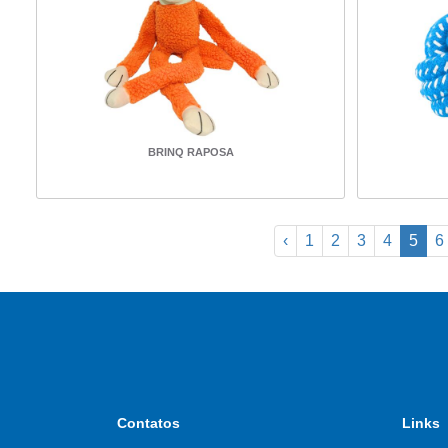
BRINQ RAPOSA
‹
1
2
3
4
5
6
Contatos
Links