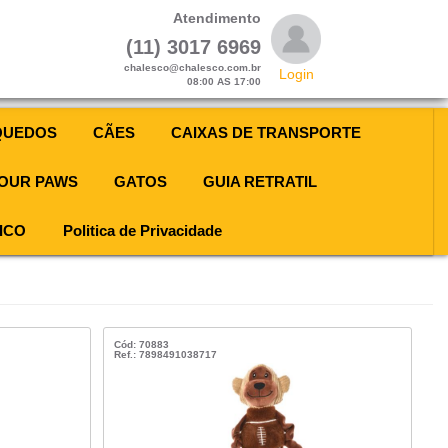
Atendimento
(11) 3017 6969
chalesco@chalesco.com.br
Login
08:00 AS 17:00
QUEDOS
CÃES
CAIXAS DE TRANSPORTE
OUR PAWS
GATOS
GUIA RETRATIL
ICO
Politica de Privacidade
Cód: 70883
Ref.: 7898491038717